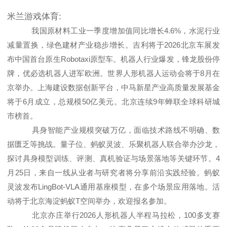
米兰游戏体育:
我国原材料工业一季度增加值同比增长4.6%，水泥行业
减量置换，绿色建材产业稳步增长。吉利将于2026北京车展发
布中国首台原生Robotaxi原型车。机器人行业爆发，锋龙股份停
牌，优必选机器人进军欧洲。世界人形机器人运动会将于8月在
京举办。上海建设数据创新平台，中马新星产业高质量发展基金
将于6月成立，总规模50亿美元。北京连续9年蝉联全球科研城
市榜首。
具身智能产业规模突破万亿，面临技术路线不明确、数
据匮乏等挑战。量子位、蚂蚁灵波、乐聚机器人联合举办沙龙，
探讨具身模型训练、评测、真机验证与场景落地等关键环节。4
月25日，来自一线从业者与研究者将分享前沿实践经验。蚂蚁
灵波发布LingBot-VLA通用基座模型，在多个场景应用落地。活
动将于北京海淀蚂蚁T空间举办，欢迎报名参加。
北京亦庄举行2026人形机器人半程马拉松，100多支赛