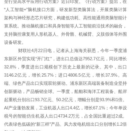
全行业高水平应用行动方案》近日印发。《行动方案》提出，在
“人工智能+”脑机接口方面，研发新型类脑算法，开展类脑计算
架构与神经形态芯片研究，构建低功耗、高性能通用类脑智能计
算系统。推动脑机接口和具身智能等人工智能前沿技术的融合，
支持脑控康复用人形机器人、外骨骼、机械臂、义肢假体等外围
设备研发。
财联社4月22日电，记者从上海海关获悉，今年一季度浦
东新区外贸实现“开门红”，进出口总值达7952.7亿元，同比增长
32.8%，季度进出口规模创下历史上最新的记录。其中，出口
3146.2亿元，增长25.7%；进口4806.5亿元，增长37.9%。高
端、绿色产品出口实现双轮驱动。浦东新区高端装备制造业坚持
创新驱动，产品畅销全球。一季度，船舶和海洋工程装备、船岸
起重机分别出口93.7亿元、50.2亿元，增幅分别是93.9%和1倍。
AI产业蓬勃发展，工业机器人出口4.4亿，增长67.1%；今年单设
税号的智能仿生机器人出口4734.2万元，占全国比重超过2成。
代表绿色低碳的“新三样”产品、风力发电机组出口分别增长1.2倍